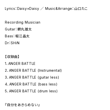
Lyrics：Daisy×Daisy ／ Music&Arrange：山口たこ
Recording Musician
Guitar：鶴丸雄太
Bass：堀江晶太
Dr：SHiN
【収録曲】
1．ANGER BATTLE
2．ANGER BATTLE (Instrumental)
3．ANGER BATTLE (guitar less)
4．ANGER BATTLE (bass less)
5．ANGER BATTLE (drum less)
『自分をあきらめない』