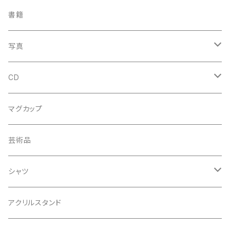
書籍
写真
特大
CD
特典会対象CD
マグカップ
芸術品
シャツ
長袖
アクリルスタンド