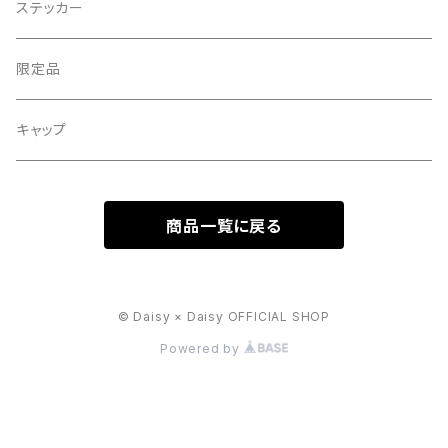
半袖
ステッカー
限定品
キャップ
商品一覧に戻る
© Daisy × Daisy OFFICIAL SHOP
Powered by