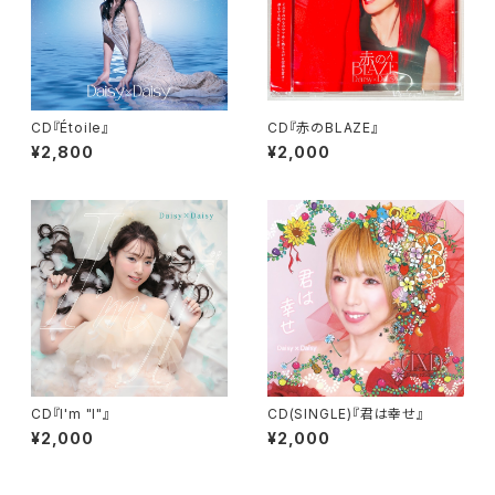
CD『Étoile』
CD『赤のBLAZE』
¥2,800
¥2,000
CD『I'm "I"』
CD(SINGLE)『君は幸せ』
¥2,000
¥2,000